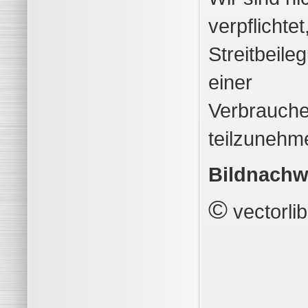
verpflichtet
Streitbeile
einer
Verbrauche
teilzunehm
Bildnachw
©
vectorli