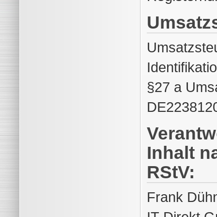
Umsatzs
Umsatzste
Identifika
§27 a Umsa
DE223812
Verantwo
Inhalt n
RStV:
Frank Dühn
IT-Direkt 