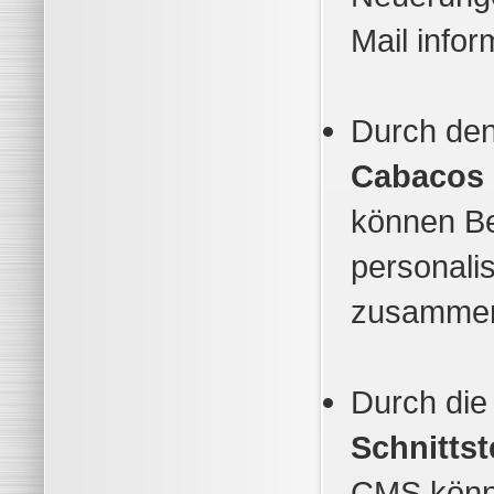
Mail infor
Durch den
Cabacos
können B
personali
zusammen
Durch di
Schnittst
CMS könn