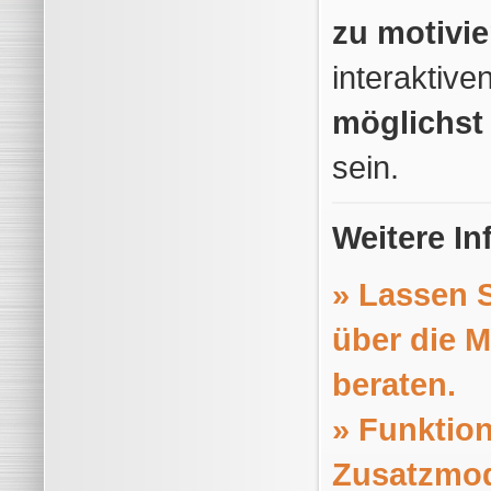
zu motivie
interaktiv
möglichst
sein.
Weitere I
» Lassen S
über die M
beraten
.
» Funktio
Zusatzmod