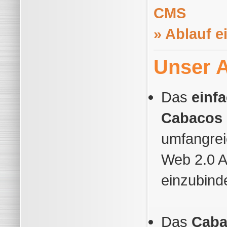
CMS
» Ablauf e
Unser 
Das
einf
Cabacos
umfangrei
Web 2.0 
einzubind
Das
Caba