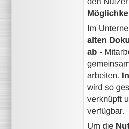
den Nutze
Möglichke
Im Untern
alten Dok
ab
- Mitarb
gemeinsam
arbeiten.
I
wird so ges
verknüpft u
verfügbar.
Um die
Nu