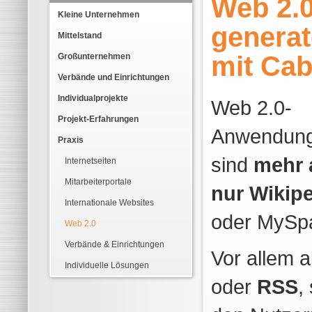
Web 2.0
Kleine Unternehmen
generat
Mittelstand
mit Ca
Großunternehmen
Verbände und Einrichtungen
Individualprojekte
Web 2.0-
Projekt-Erfahrungen
Anwendun
Praxis
sind
mehr 
Internetseiten
Mitarbeiterportale
nur Wikip
Internationale Websites
oder MySp
Web 2.0
Verbände & Einrichtungen
Vor allem 
Individuelle Lösungen
oder
RSS
,