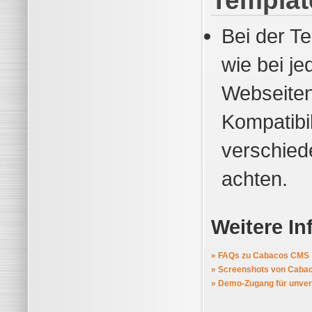
Templat
Bei der Te
wie bei j
Webseitene
Kompatibi
verschied
achten.
Weitere I
» FAQs zu Cabacos CMS
» Screenshots von Caba
» Demo-Zugang für unverb