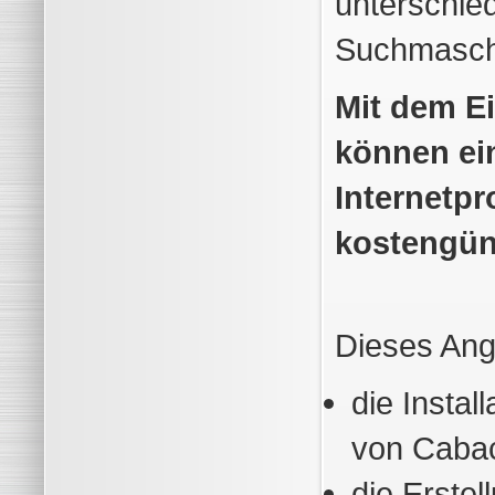
unterschie
Suchmaschi
Mit dem E
können ein
Internetpr
kostengün
Dieses Ange
die Instal
von Caba
die Erstel