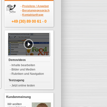
-
Preisliste / Angebot
-
Beratungsgespräch
-
Kontaktanfrage
+49 (30) 89 00 61 - 0
Demovideos
- Inhalte bearbeiten
- Bilder und Medien
- Rubriken und Navigation
Testzugang
- Jetzt online testen
Kundenmeinung
Individuelle Lösungen
Ku
Wir wollten
"Unsere
Du