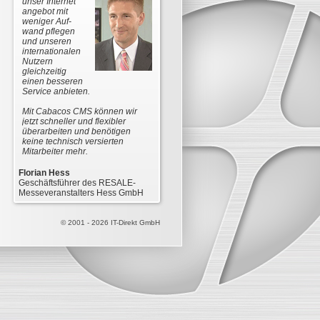
unser Internet
Experten
ei
angebot mit
unterstützen Ihr
Nu
weniger Auf-
Projekt
v
wand pflegen
professionell
C
und unseren
und kosten-
Sc
internationalen
orientiert.
au
Nutzern
ve
Fragen Sie uns!"
gleichzeitig
einen besseren
Det
Service anbieten.
Ges
Mario Stuck
Gm
Geschäftsführer IT-Direkt GmbH
Mit Cabacos CMS können wir
jetzt schneller und flexibler
überarbeiten und benötigen
keine technisch versierten
Mitarbeiter mehr.
Florian Hess
Geschäftsführer des RESALE-
Messeveranstalters Hess GmbH
© 2001 - 2026 IT-Direkt GmbH